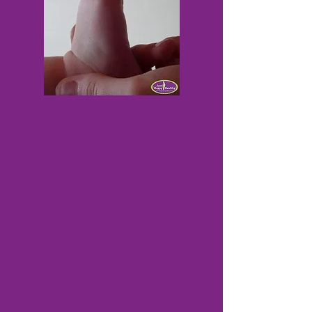
- spanning bij baby’s en kinderen
Geschikt voor zowel ontspanning als
ondersteuning bij lichamelijke en stress
gerelateerde klachten.
FEEL GOOD
Atlasmassage, Atlas-Lumbaalmassage,
Magnesium Massage & Ontspanning.
Ervaar diepe ontspanning met
behandelingen gericht op nek, schouders,
rug en spieren.
Behandelingen kunnen ondersteuning