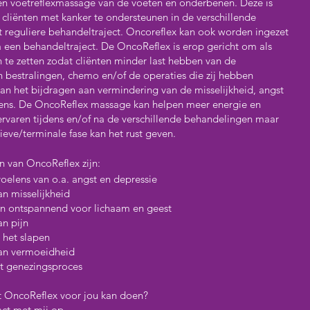
en voetreflexmassage van de voeten en onderbenen. Deze is
cliënten met kanker te ondersteunen in de verschillende
t reguliere behandeltraject. Oncoreflex kan ook worden ingezet
na een behandeltraject. De OncoReflex is erop gericht om als
 te zetten zodat cliënten minder last hebben van de
n bestralingen, chemo en/of de operaties die zij hebben
an het bijdragen aan vermindering van de misselijkheid, angst
lens. De OncoReflex massage kan helpen meer energie en
ervaren tijdens en/of na de verschillende behandelingen maar
tieve/terminale fase kan het rust geven.
n van OncoReflex zijn:
oelens van o.a. angst en depressie
n misselijkheid
jn ontspannend voor lichaam en geest
an pijn
 het slapen
an vermoeidheid
t genezingsproces
t OncoReflex voor jou kan doen?
ct met mij op.