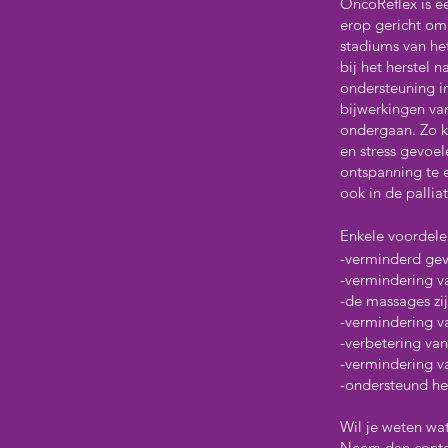
OncoReflex is e
erop gericht om 
stadiums van he
bij het herstel 
ondersteuning in
bijwerkingen va
ondergaan. Zo k
en stress gevoe
ontspanning te 
ook in de pallia
Enkele voordele
-verminderd gev
-vermindering va
-de massages zi
-vermindering v
-verbetering van
-vermindering v
-ondersteund he
Wil je weten wa
Neem dan conta