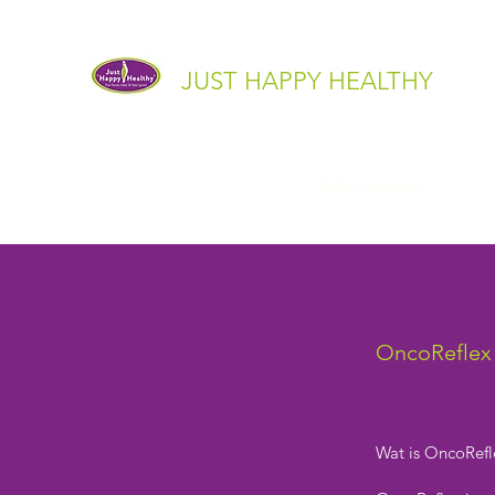
JUST HAPPY HEALTHY
Home
Interview
Over mij
Behandelingen
Contac
OncoReflex
Wat is OncoRefl