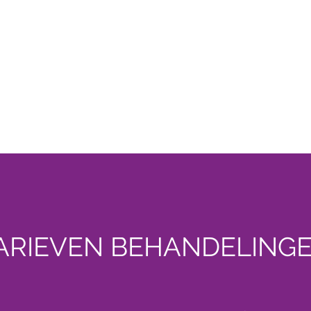
t
Tarieven
Webshop
Producten
Beoordeling
Meer
ARIEVEN BEHANDELING