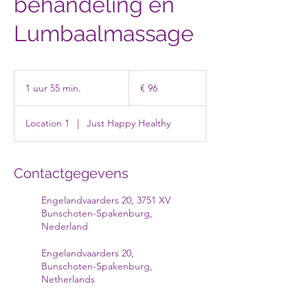
behandeling en
Lumbaalmassage
96
euro
1 uur 55 min.
1
€ 96
u
u
Location 1
|
Just Happy Healthy
5
5
m
i
Contactgegevens
n
.
Engelandvaarders 20, 3751 XV
Bunschoten-Spakenburg,
Nederland
Engelandvaarders 20,
Bunschoten-Spakenburg,
Netherlands